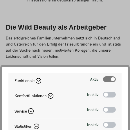
Friseursalons im deutschsprachigen Raum.
Die Wild Beauty als Arbeitgeber
Das erfolgreiches Familienunternehmen setzt sich in Deutschland
und Österreich für den Erfolg der Friseurbranche ein und ist stets
auf der Suche nach neuen, motivierten Kollegen, die unsere
Leidenschaft und Vision teilen.
Zu den Stellenanzeigen
Aktiv
Funktionale
Inaktiv
Komfortfunktionen
Inaktiv
Service
Inaktiv
Statistiken