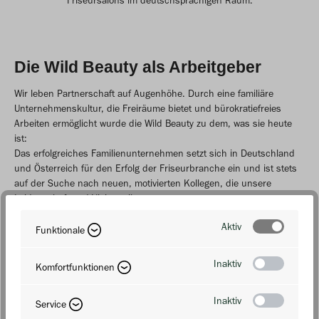
Friseursalons im deutschsprachigen Raum.
Die Wild Beauty als Arbeitgeber
Wir leben Partnerschaft auf Augenhöhe. Durch eine familiäre
Unternehmenskultur, die Freiräume bietet und bürokratiefreies
Arbeiten ermöglicht wurde die Wild Beauty zu dem, was sie heute
ist:
Das erfolgreiches Familienunternehmen setzt sich in Deutschland
und Österreich für den Erfolg der Friseurbranche ein und ist stets
auf der Suche nach neuen, motivierten Kollegen, die unsere
Leidenschaft und Vision teilen.
Aktiv
Funktionale
Zu den Stellenanzeigen
Inaktiv
Komfortfunktionen
Inaktiv
Service