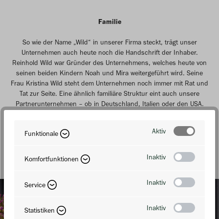
Familie
So wie der Name „Wild“ in unserer Firma steckt, trägt unser
Unternehmen auch heute noch die Handschrift der Inhaber.
Reinhold Wild war Gründer des Unternehmens, welches heute von
seinen beiden Kindern Noah und Mira weitergeführt wird. Seine
Frau Kristina Wild steht dem Unternehmen noch immer mit Rat und
Tat zur Seite. Eine ähnlich familiäre Struktur eint auch unsere
Partnerunternehmen – ob in Deutschland, Italien oder den USA.
Familie Wild
Aktiv
Funktionale
Inaktiv
Komfortfunktionen
Inaktiv
Service
Inaktiv
Statistiken